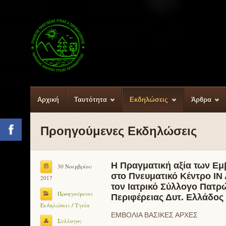
Αρχική
Ταυτότητα
Εκδηλώσεις
Άρθρα
Προηγούμενες Εκδηλώσεις
Facebook
Η Πραγματική αξία των Ε
30 Νοεμβρίου
στο Πνευματικό Κέντρο ΙΝ
2017
τον Ιατρικό Σύλλογο Πατρώ
Προηγούμενες
Περιφέρειας Δυτ. Ελλάδος
Εκδηλώσεις
/
Υγεία
ΕΜΒΟΛΙΑ ΒΑΣΙΚΕΣ ΑΡΧΕΣ
Συλλογος