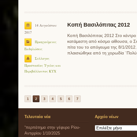
Κοπή Βασιλόπιτας 2012
14 Αυγούστου
2017
Κοπή Βασιλόπιτας 2012 Στο κέντρο 
κατάμεστη από κόσμο αίθουσα, ο Σ
Προηγούμενες
πίτα του το απόγευμα της 8/1/2012
Εκδηλώσεις
πλαισιώθηκε από τη χορωδία ¨Πολ
Συλλογος
Προστασίας Υγείας και
Περιβάλλοντος ΚΥΧ
1
2
3
4
5
6
7
Τελευταία νέα
Αρχείο νέων
“περπάτημα στην γέφυρα Ρίου-
Αρχείο
Αντιρρίου 1/10/2025
νέων