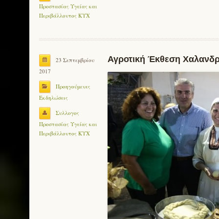
Προστασίας Υγείας και
Περιβάλλοντος ΚΥΧ
Αγροτική Έκθεση Χαλανδρ
23 Σεπτεμβρίου
2017
Προηγούμενες
Εκδηλώσεις
Συλλογος
Προστασίας Υγείας και
Περιβάλλοντος ΚΥΧ