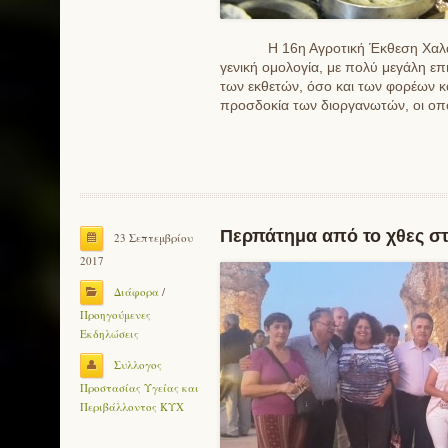
Η 16η Αγροτική Έκθεση Χαλανδ
γενική ομολογία, με πολύ μεγάλη ε
των εκθετών, όσο και των φορέων κ
προσδοκία των διοργανωτών, οι οπ
Περπάτημα από το χθες σ
23 Σεπτεμβρίου
2017
Διάφορα
/
Προηγούμενες
Εκδηλώσεις
Συλλογος
Προστασίας Υγείας και
Περιβάλλοντος ΚΥΧ