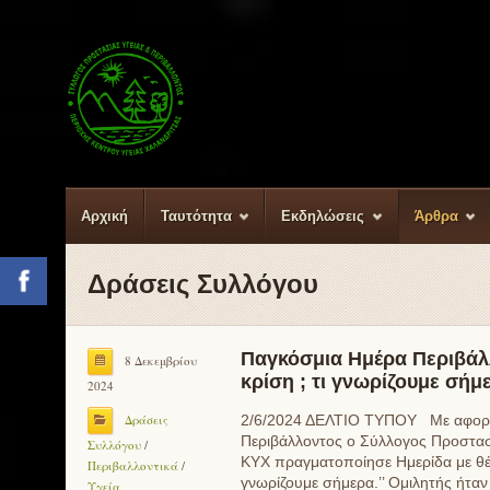
Αρχική
Ταυτότητα
Εκδηλώσεις
Άρθρα
Δράσεις Συλλόγου
Facebook
Παγκόσμια Ημέρα Περιβάλλ
8 Δεκεμβρίου
κρίση ; τι γνωρίζουμε σήμε
2024
Δράσεις
2/6/2024 ΔΕΛΤΙΟ ΤΥΠΟΥ Με αφορμ
Περιβάλλοντος ο Σύλλογος Προστασ
Συλλόγου
/
ΚΥΧ πραγματοποίησε Ημερίδα με θέμα
Περιβαλλοντικά
/
γνωρίζουμε σήμερα.’’ Ομιλητής ήτα
Υγεία