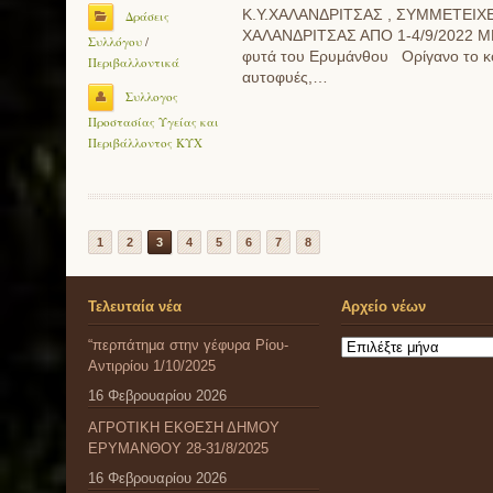
Κ.Υ.ΧΑΛΑΝΔΡΙΤΣΑΣ , ΣΥΜΜΕΤΕΙΧ
Δράσεις
ΧΑΛΑΝΔΡΙΤΣΑΣ ΑΠΟ 1-4/9/2022 ΜΕ 
Συλλόγου
/
φυτά του Ερυμάνθου Ορίγανο το κοι
Περιβαλλοντικά
αυτοφυές,…
Συλλογος
Προστασίας Υγείας και
Περιβάλλοντος ΚΥΧ
1
2
3
4
5
6
7
8
Τελευταία νέα
Αρχείο νέων
“περπάτημα στην γέφυρα Ρίου-
Αρχείο
Αντιρρίου 1/10/2025
νέων
16 Φεβρουαρίου 2026
ΑΓΡΟΤΙΚΗ ΕΚΘΕΣΗ ΔΗΜΟΥ
ΕΡΥΜΑΝΘΟΥ 28-31/8/2025
16 Φεβρουαρίου 2026