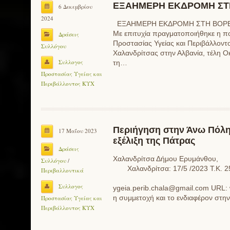
ΕΞΑΗΜΕΡΗ ΕΚΔΡΟΜΗ ΣΤΗ
6 Δεκεμβρίου
2024
ΕΞΑΗΜΕΡΗ ΕΚΔΡΟΜΗ ΣΤΗ ΒΟΡΕΙΑ
Με επιτυχία πραγματοποιήθηκε η π
Δράσεις
Προστασίας Υγείας και Περιβάλλοντ
Συλλόγου
Χαλανδρίτσας στην Αλβανία, τέλη Ο
Συλλογος
τη…
Προστασίας Υγείας και
Περιβάλλοντος ΚΥΧ
Περιήγηση στην Άνω Πόλη
17 Μαΐου 2023
εξέλιξη της Πάτρας
Δράσεις
Χαλανδρίτσα Δ
Συλλόγου
/
Χαλανδρίτσα: 17/5 /2023 T.Κ. 25
Περιβαλλοντικά
e-m
Συλλογος
ygeia.perib.chala@gmail.com
URL: 
η συμμετοχή και το ενδιαφέρον στ
Προστασίας Υγείας και
Περιβάλλοντος ΚΥΧ