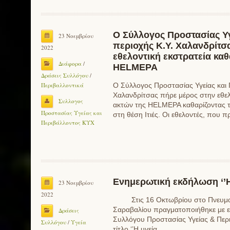
Ο Σύλλογος Προστασίας Υγ
23 Νοεμβρίου
περιοχής Κ.Υ. Χαλανδρίτσ
2022
εθελοντική εκστρατεία κα
Διάφορα
/
HELMEPA
Δράσεις Συλλόγου
/
Περιβαλλοντικά
Ο Σύλλογος Προστασίας Υγείας και 
Χαλανδρίτσας πήρε μέρος στην εθελ
Συλλογος
ακτών της HELMEPA καθαρίζοντας τ
Προστασίας Υγείας και
στη θέση Ιτιές. Οι εθελοντές, που
Περιβάλλοντος ΚΥΧ
Ενημερωτική εκδήλωση ‘’Η 
23 Νοεμβρίου
2022
Στις 16 Οκτωβρίου στο Πνευματικ
Σαραβαλίου πραγματοποιήθηκε με ε
Δράσεις
Συλλόγου Προστασίας Υγείας & Περι
Συλλόγου
/
Υγεία
τίτλο ‘’Η υγεία…