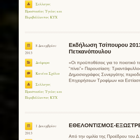
Συλλογος
Προστασίας Υγείας και
Περιβάλλοντος ΚΥΧ
Εκδήλωση Τσίπουρου 2013
8 Δεκεμβρίου
Πετκανόπουλου
2013
Διάφορα
«Οι προϋποθέσεις για το ποιοτικό τ
“πίνει”» Παρουσίαση: Τριαντάφυλλ
Κανένα Σχόλιο
Δημοσιογράφος Συνεργάτης περιοδι
Επιχειρήσεων Τροφίμων και Εστίασ
Συλλογος
Προστασίας Υγείας και
Περιβάλλοντος ΚΥΧ
ΕΘΕΛΟΝΤΙΣΜΟΣ-ΕΞΩΣΤΡ
1 Δεκεμβρίου
2013
Aπό την ομιλία της Προέδρου του 