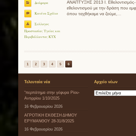
ΑΝΑΠΤΥΞΗΣ 2013 Ι. Εθελοντισμός-κ
Διάφορα
εθελοντισμού με την δράση που εμφα
Κανένα Σχόλιο
όπου ταχθήκαμε να ζούμε,…
Συλλογος
Προστασίας Υγείας και
Περιβάλλοντος ΚΥΧ
1
2
3
4
5
6
Τελευταία νέα
Αρχείο νέων
“περπάτημα στην γέφυρα Ρίου-
Αρχείο
Αντιρρίου 1/10/2025
νέων
16 Φεβρουαρίου 2026
ΑΓΡΟΤΙΚΗ ΕΚΘΕΣΗ ΔΗΜΟΥ
ΕΡΥΜΑΝΘΟΥ 28-31/8/2025
16 Φεβρουαρίου 2026