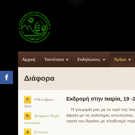
Αρχική
Ταυτότητα
Εκδηλώσεις
Άρθρα
Διάφορα
Facebook
Εκδρομή στην Ικαρία, 19 -
9 Οκτωβρίου
2019
Η γνωριμία μας με το νησί της Ικα
άφησε με τις καλύτερες εντυπώσεις. 
Διάφορα
/
Χωρίς
νησιά του Αιγαίου με πληθυσμό πε
κατηγορία
Συλλογος