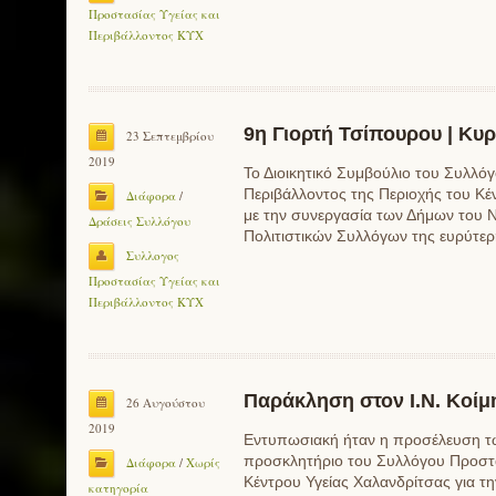
Προστασίας Υγείας και
Περιβάλλοντος ΚΥΧ
9η Γιορτή Τσίπουρου | Κυ
23 Σεπτεμβρίου
2019
Το Διοικητικό Συμβούλιο του Συλλόγ
Περιβάλλοντος της Περιοχής του Κέ
Διάφορα
/
με την συνεργασία των Δήμων του Ν
Δράσεις Συλλόγου
Πολιτιστικών Συλλόγων της ευρύτε
Συλλογος
Προστασίας Υγείας και
Περιβάλλοντος ΚΥΧ
Παράκληση στον Ι.Ν. Κοίμ
26 Αυγούστου
2019
Εντυπωσιακή ήταν η προσέλευση τω
προσκλητήριο του Συλλόγου Προστα
Διάφορα
/
Χωρίς
Κέντρου Υγείας Χαλανδρίτσας για τη
κατηγορία