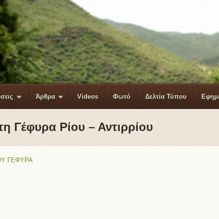
σεις
Άρθρα
Videos
Φωτό
Δελτία Τύπου
Εφημ
τη Γέφυρα Ρίου – Αντιρρίου
ΟΥ ΓΕΦΥΡΑ