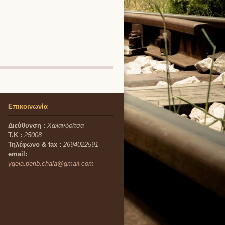
Επικοινωνία
Διεύθυνση :
Χαλανδρίτσα
Τ.Κ :
25008
Τηλέφωνο & fax :
2694022591
email:
ygeia.perib.chala@gmail.com