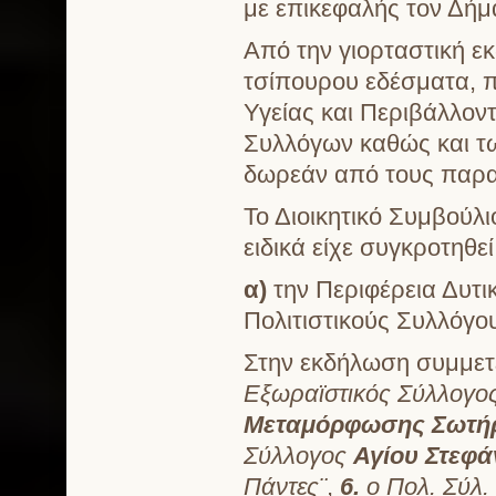
με επικεφαλής τον Δήμ
Από την γιορταστική ε
τσίπουρου εδέσματα, 
Υγείας και Περιβάλλον
Συλλόγων καθώς και των
δωρεάν από τους παραγ
Το Διοικητικό Συμβούλ
ειδικά είχε συγκροτηθε
α)
την Περιφέρεια Δυτι
Πολιτιστικούς Συλλόγο
Στην εκδήλωση συμμετεί
Εξωραϊστικός Σύλλογο
Μεταμόρφωσης Σωτή
Σύλλογος
Αγίου Στεφά
Πάντες¨
,
6.
ο Πολ. Σύλ.