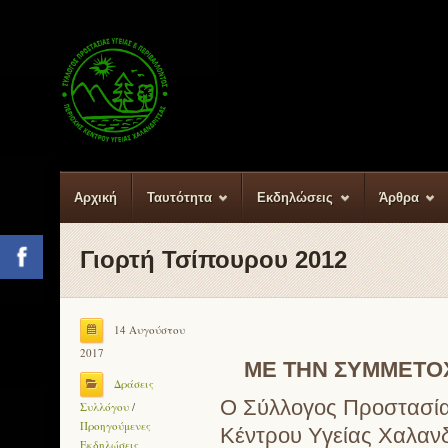
Αρχική
Ταυτότητα
Εκδηλώσεις
Άρθρα
Γιορτή Τσίπουρου 2012
Facebook
14 Αυγούστου
2017
ΜΕ ΤΗΝ ΣΥΜΜΕΤΟΧ
Δράσεις
Ο Σύλλογος Προστασίας
Συλλόγου
/
Προηγούμενες
Κέντρου Υγείας Χαλανδ
Εκδηλώσεις