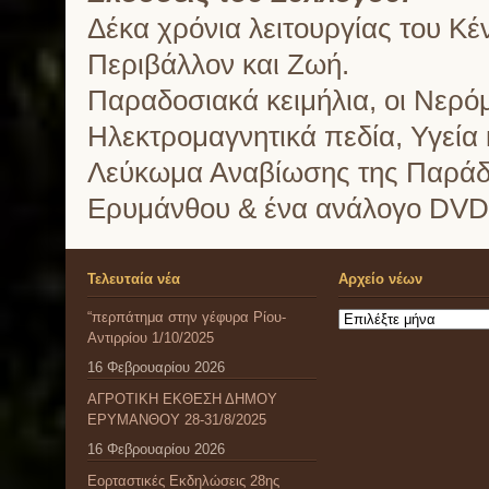
Δέκα χρόνια λειτουργίας του Κέ
Περιβάλλον και Ζωή.
Παραδοσιακά κειμήλια, οι Νερό
Ηλεκτρομαγνητικά πεδία, Υγεία 
Λεύκωμα Αναβίωσης της Παράδο
Ερυμάνθου & ένα ανάλογο DVD 
Τελευταία νέα
Αρχείο νέων
“περπάτημα στην γέφυρα Ρίου-
Αρχείο
Αντιρρίου 1/10/2025
νέων
16 Φεβρουαρίου 2026
ΑΓΡΟΤΙΚΗ ΕΚΘΕΣΗ ΔΗΜΟΥ
ΕΡΥΜΑΝΘΟΥ 28-31/8/2025
16 Φεβρουαρίου 2026
Εορταστικές Εκδηλώσεις 28ης