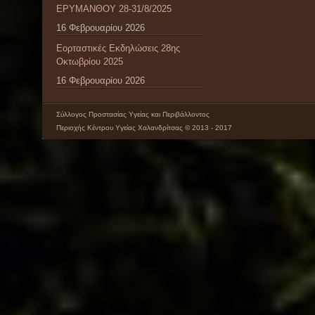
ΕΡΥΜΑΝΘΟΥ 28-31/8/2025
16 Φεβρουαρίου 2026
Εορταστικές Εκδηλώσεις 28ης
Οκτωβρίου 2025
16 Φεβρουαρίου 2026
Σύλλογος Προστασίας Υγείας και Περιβάλλοντος
Περιοχής Κέντρου Υγείας Χαλανδρίτσας © 2013 - 2017