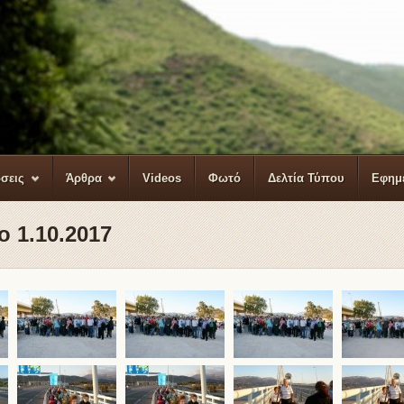
σεις
Άρθρα
Videos
Φωτό
Δελτία Τύπου
Εφημ
ο 1.10.2017