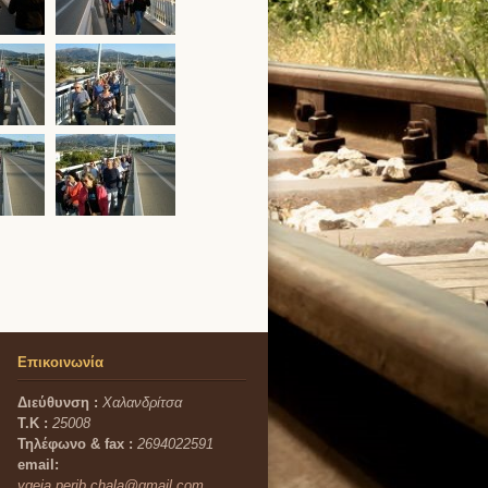
Επικοινωνία
Διεύθυνση :
Χαλανδρίτσα
Τ.Κ :
25008
Τηλέφωνο & fax :
2694022591
email:
ygeia.perib.chala@gmail.com