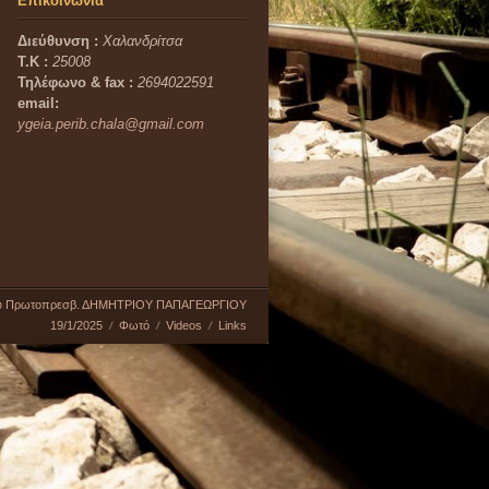
Επικοινωνία
Διεύθυνση :
Χαλανδρίτσα
Τ.Κ :
25008
Τηλέφωνο & fax :
2694022591
email:
ygeia.perib.chala@gmail.com
υ Πρωτοπρεσβ. ΔΗΜΗΤΡΙΟΥ ΠΑΠΑΓΕΩΡΓΙΟΥ
19/1/2025
Φωτό
Videos
Links