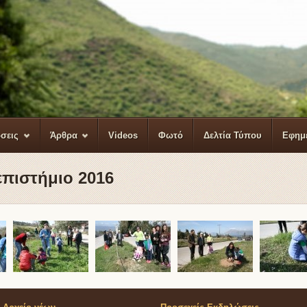
σεις
Άρθρα
Videos
Φωτό
Δελτία Τύπου
Εφημ
πιστήμιο 2016