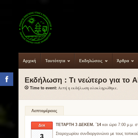
Αρχική
Ταυτότητα
Εκδηλώσεις
Άρθρα
Εκδήλωση :
Τι νεώτερο για το 
Facebook
Time to event:
Αυτή η εκδήλωση ολοκληρώθηκε.
Λεπτομέρειες
ΤΕΤΑΡΤΗ 3 ΔΕΚΕΜ. ΄14
και ώρα 7:00 μ.μ. σ
Δεκ
Σταροχωρίου συνδιοργανώνει με τους τοπικούς
3