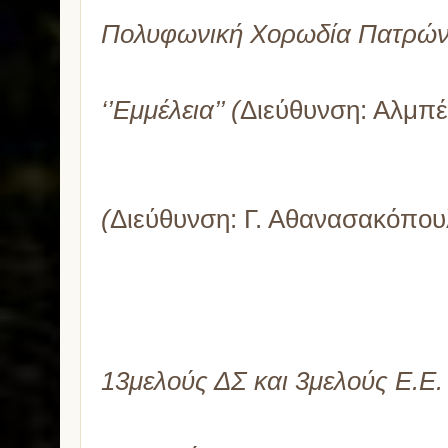
β) Ψυχαγωγικ
Πολυφωνική Χορωδία Πατρώ
1)με το γυναι
‘’Εμμέλεια’’ (
Διεύθυνση: Αλμπέ
πιάνο: Αρετο
και 2) με το 
(
Διεύθυνση: Γ. Αθανασακόπου
γ) Τιμητικέ
δ) Χαιρετι
ε) Αρχαιρεσίε
13μελούς ΔΣ και 3μελούς Ε.Ε.
στ) Διανομή 