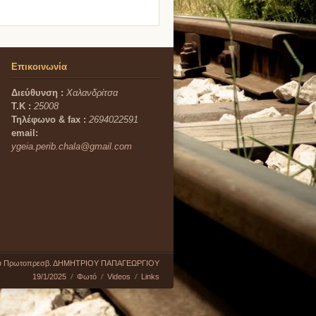
Επικοινωνία
Διεύθυνση :
Χαλανδρίτσα
Τ.Κ :
25008
Τηλέφωνο & fax :
2694022591
email:
ygeia.perib.chala@gmail.com
υ Πρωτοπρεσβ. ΔΗΜΗΤΡΙΟΥ ΠΑΠΑΓΕΩΡΓΙΟΥ
19/1/2025
Φωτό
Videos
Links