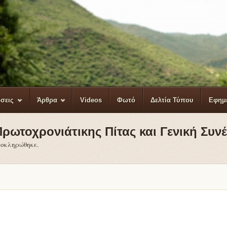
σεις
Άρθρα
Videos
Φωτό
Δελτία Τύπου
Εφημ
ρωτοχρονιάτικης Πίτας και Γενική Συν
λοκληρώθηκε.