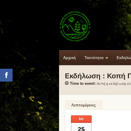
Αρχική
Ταυτότητα
Εκδηλώ
Εκδήλωση :
Κοπή Π
Facebook
Time to event:
Αυτή η εκδήλωση ο
Λεπτομέρειες
Ιαν
25