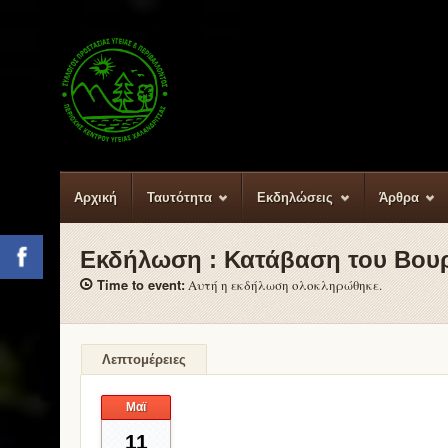
Αρχική
Ταυτότητα
Εκδηλώσεις
Άρθρα
Εκδήλωση :
Κατάβαση του Βου
Facebook
Time to event:
Αυτή η εκδήλωση ολοκληρώθηκε.
Λεπτομέρειες
Μαϊ
11