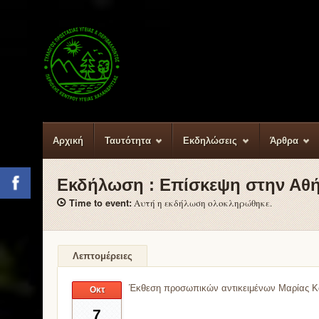
Αρχική
Ταυτότητα
Εκδηλώσεις
Άρθρα
Εκδήλωση :
Επίσκεψη στην Αθ
Facebook
Time to event:
Αυτή η εκδήλωση ολοκληρώθηκε.
Λεπτομέρειες
Έκθεση προσωπικών αντικειμένων Μαρίας Κ
Οκτ
7