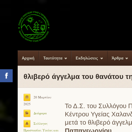
Αρχική
Ταυτότητα
Εκδηλώσεις
Άρθρα
θλιβερό άγγελμα του θανάτου 
Facebook
20 Μαρτίου
2025
Το Δ.Σ. του Συλλόγου 
Κέντρου Υγείας Χαλανδ
Διάφορα
μετά το θλιβερό άγγελ
Συλλογος
Παπαγεωργίου
,
Προστασίας Υγείας και