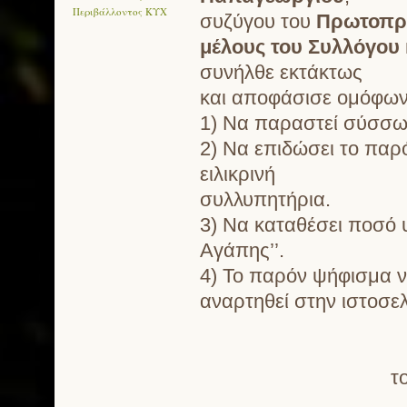
Περιβάλλοντος ΚΥΧ
συζύγου του
Πρωτοπρ
μέλους του Συλλόγου
συνήλθε εκτάκτως
και αποφάσισε ομόφων
1) Να παραστεί σύσσωμ
2) Να επιδώσει το παρ
ειλικρινή
συλλυπητήρια.
3) Να καταθέσει ποσό 
Αγάπης’’.
4) Το παρόν ψήφισμα να
αναρτηθεί στην ιστοσε
Χαλανδρί
Το 
του Συλλόγου Π
της περιοχής τ