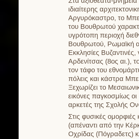
Στα αξιοθέατα-μνημεία 
ιδιαίτερης αρχιτεκτον
Αργυρόκαστρο, το Μπε
του Βουθρωτού χαρακτ
υγρότοπη περιοχή διεθ
Βουθρωτού, Ρωμαϊκή α
Εκκλησίες Βυζαντινές, 
Αρδενίτσας (8
ος
αι.), 
τον τάφο του εθνομάρ
πόλεις και κάστρα Μπε
Ξεχωρίζει το Μεσαιωνι
εικόνες παγκοσμίως οι
αρκετές της Σχολής Ον
Στις φυσικές ομορφιές 
(απέναντι από την Κέρκ
Οχρίδας (Πόγραδετς) κ