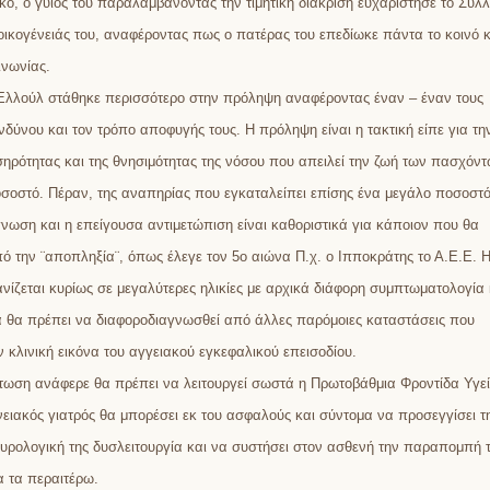
ικό, ο γυιός του παραλαμβάνοντας την τιμητική διάκριση ευχαρίστησε το Σύλ
 οικογένειάς του, αναφέροντας πως ο πατέρας του επεδίωκε πάντα το κοινό 
ινωνίας.
 Ελλούλ στάθηκε περισσότερο στην πρόληψη αναφέροντας έναν – έναν τους
νδύνου και τον τρόπο αποφυγής τους. Η πρόληψη είναι η τακτική είπε για τη
σηρότητας και της θνησιμότητας της νόσου που απειλεί την ζωή των πασχόν
σοστό. Πέραν, της αναπηρίας που εγκαταλείπει επίσης ένα μεγάλο ποσοστό
γνωση και η επείγουσα αντιμετώπιση είναι καθοριστικά για κάποιον που θα
ό την ¨αποπληξία¨, όπως έλεγε τον 5ο αιώνα Π.χ. ο Ιπποκράτης το Α.Ε.Ε. 
νίζεται κυρίως σε μεγαλύτερες ηλικίες με αρχικά διάφορη συμπτωματολογία 
 θα πρέπει να διαφοροδιαγνωσθεί από άλλες παρόμοιες καταστάσεις που
ν κλινική εικόνα του αγγειακού εγκεφαλικού επεισοδίου.
τωση ανάφερε θα πρέπει να λειτουργεί σωστά η Πρωτοβάθμια Φροντίδα Υγε
νειακός γιατρός θα μπορέσει εκ του ασφαλούς και σύντομα να προσεγγίσει τ
ευρολογική της δυσλειτουργία και να συστήσει στον ασθενή την παραπομπή 
α τα περαιτέρω.