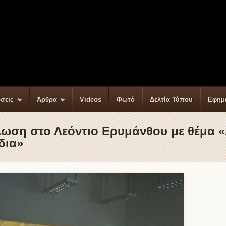
σεις
Άρθρα
Videos
Φωτό
Δελτία Τύπου
Εφημ
ωση στο Λεόντιο Ερυμάνθου με θέμα «
δια»