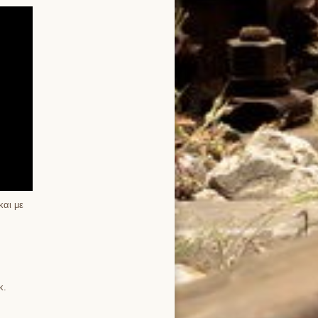
και με
κ.