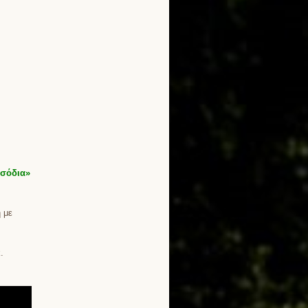
ισόδια»
 με
.