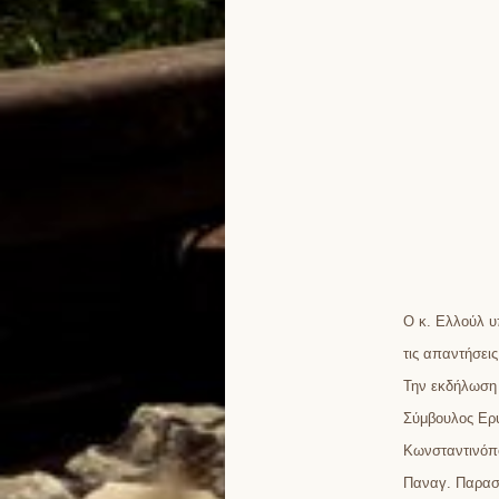
Ο κ. Ελλούλ υ
τις απαντήσεις
Την εκδήλωση 
Σύμβουλος Ερυ
Κωνσταντινόπο
Παναγ. Παρασ