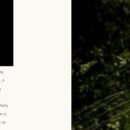
ης
, ο
η
 Φώτη
ου η
ε το