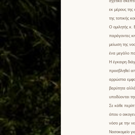
σχετικό σκεπτ
εκ μέρους της
της τοπικής κο
Ο ομιλητής κ.
παράγοντες κι
μείωση της νο
ένα μεγάλο πο
Η έγκαιρη διά
προσβληθεί απ
αρρώστια εμφα
βαρύτητα αλλά
υποδύονται τη
Σε κάθε περίπ
όπου ο οικογε
νόσο με την ν
Νοσοκομείο γι