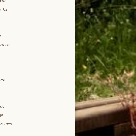
λογο
καλό
ν
των σε
.
Η
και
ίας
ην
του στο