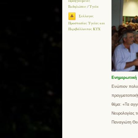
Προηγούμενες
Εκδηλώσεις
/
Υγεία
Συλλογος
Προστασίας Υγείας και
Περιβάλλοντος ΚΥΧ
Ενημερωτική 
Ενώπιον πολυπ
πραγματοποιήθ
θέμα: «Τα αγγ
Νευρολογίας τ
Παναγιώτη Θεο