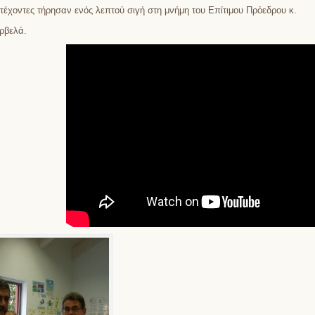
ετέχοντες τήρησαν ενός λεπτού σιγή στη μνήμη του Επίτιμου Πρόεδρου κ.
ρβελά.