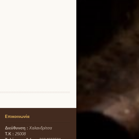
Επικοινωνία
Διεύθυνση :
Χαλανδρίτσα
Τ.Κ :
25008