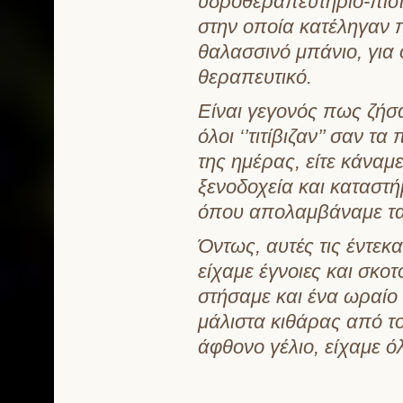
υδροθεραπευτήριο-πισί
στην οποία κατέληγαν π
θαλασσινό μπάνιο, για 
θεραπευτικό.
Είναι γεγονός πως ζήσα
όλοι ‘’τιτίβιζαν’’ σαν 
της ημέρας, είτε κάναμ
ξενοδοχεία και καταστή
όπου απολαμβάναμε τα
Όντως, αυτές τις έντεκ
είχαμε έγνοιες και σκ
στήσαμε και ένα ωραίο 
μάλιστα κιθάρας από το
άφθονο γέλιο, είχαμε ό