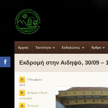
Αρχική
Ταυτότητα
Εκδηλώσεις
Άρθρα
Εκδρομή στην Αιδηψό, 30/09 – 1
Facebook
9 Νοεμβρίου
2019
Διάφορα
/
Χωρίς
κατηγορία
Συλλογος